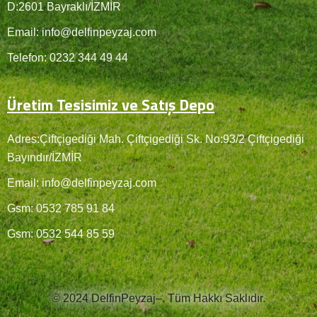
D:2601 Bayraklı/İZMİR
Email: info@delfinpeyzaj.com
Telefon: 0232 344 49 44
Üretim Tesisimiz ve Satış Depo
Adres:Çiftçigediği Mah. Çiftçigediği Sk. No:93/2 Çiftçigediği
Bayındır/İZMİR
Email: info@delfinpeyzaj.com
Gsm: 0532 785 91 84
Gsm: 0532 544 85 59
© 2024 DelfinPeyzaj–. Tüm Hakkı Saklıdır.