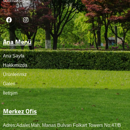
sunmaktayız.
Ana Menü
Ana Sayfa
Hakkımızda
Ürünlerimiz
Galeri
İletişim
Merkez Ofis
Adres:Adalet Mah. Manas Bulvarı Folkart Towers No:47/B