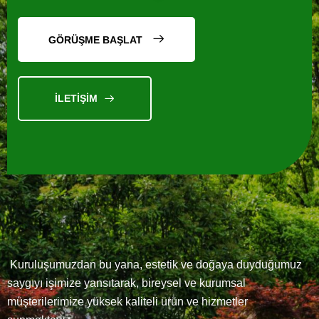
GÖRÜŞME BAŞLAT
İLETİŞİM
Kısaca
Biz
Kuruluşumuzdan bu yana, estetik ve doğaya duyduğumuz
GÖNDER
saygıyı işimize yansıtarak, bireysel ve kurumsal
müşterilerimize yüksek kaliteli ürün ve hizmetler