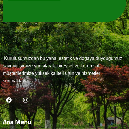
Kısaca
Biz
Kuruluşumuzdan bu yana, estetik ve doğaya duyduğumuz
saygıyı işimize yansıtarak, bireysel ve kurumsal
müşterilerimize yüksek kaliteli ürün ve hizmetler
sunmaktayız.
GÖNDER
Ana Menü