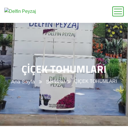
ÇİÇEK TOHUMLARI
Ana Sayfa
Service
ÇİÇEK TOHUMLARI