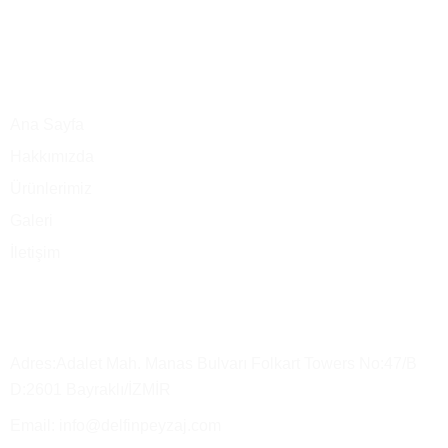
Ana Menü
Ana Sayfa
Hakkımızda
Ürünlerimiz
Galeri
İletişim
Merkez Ofis
Adres:Adalet Mah. Manas Bulvarı Folkart Towers No:47/B
D:2601 Bayraklı/İZMİR
Email: info@delfinpeyzaj.com