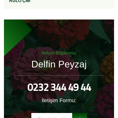
RULO ÇİM
İleitşim Bilgilerimiz
Delfin Peyzaj
0232 344 49 44
İletişim Formu: