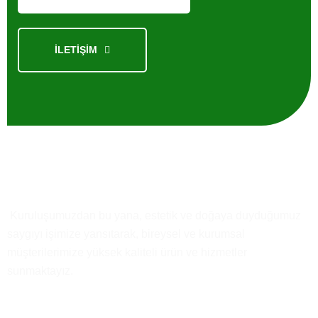
İLETİŞİM
Kısaca
Biz
Kuruluşumuzdan bu yana, estetik ve doğaya duyduğumuz
saygıyı işimize yansıtarak, bireysel ve kurumsal
müşterilerimize yüksek kaliteli ürün ve hizmetler
sunmaktayız.