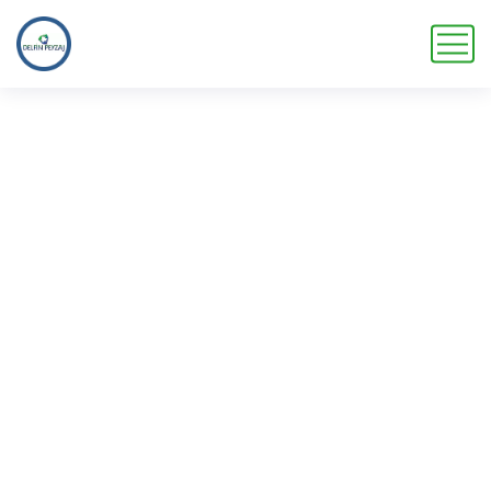
RULO ÇİM
Ana Sayfa
Service
RULO ÇİM