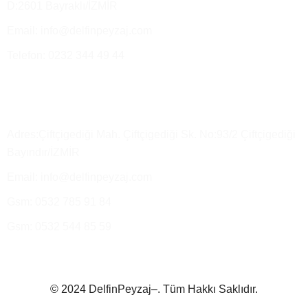
D:2601 Bayraklı/İZMİR
Email: info@delfinpeyzaj.com
Telefon: 0232 344 49 44
Üretim Tesisimiz ve Satış Depo
Adres:Çiftçigediği Mah. Çiftçigediği Sk. No:93/2 Çiftçigediği
Bayındır/İZMİR
Email: info@delfinpeyzaj.com
Gsm: 0532 785 91 84
Gsm: 0532 544 85 59
© 2024 DelfinPeyzaj–. Tüm Hakkı Saklıdır.