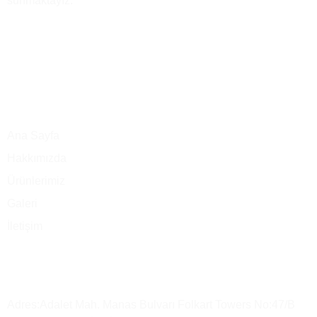
sunmaktayız.
Ana Menü
Ana Sayfa
Hakkımızda
Ürünlerimiz
Galeri
İletişim
Merkez Ofis
Adres:Adalet Mah. Manas Bulvarı Folkart Towers No:47/B