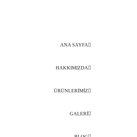
Delfin Peyzaj Web sitesine Hoşgeldiniz
ANA SAYFA
HAKKIMIZDA
ÜRÜNLERİMİZ
GALERİ
BLOG