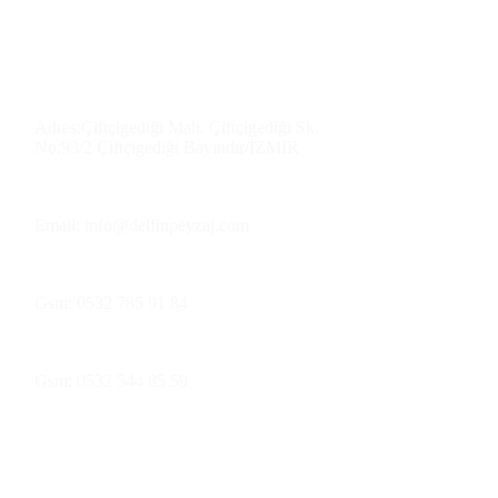
Üretim Tesisimiz ve Satış
Depo
Adres:Çiftçigediği Mah. Çiftçigediği Sk.
No:93/2 Çiftçigediği Bayındır/İZMİR
Email: info@delfinpeyzaj.com
Gsm: 0532 785 91 84
Gsm: 0532 544 85 59