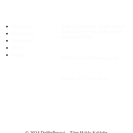
Ana Menü
Merkez Ofis
Ana Sayfa
Adres:Adalet Mah. Manas Bulvarı
Folkart Towers No:47/B D:2601
Hakkımızda
Bayraklı/İZMİR
Ürünlerimiz
Galeri
İletişim
Email: info@delfinpeyzaj.com
Telefon: 0232 344 49 44
© 2024 DelfinPeyzaj–. Tüm Hakkı Saklıdır.