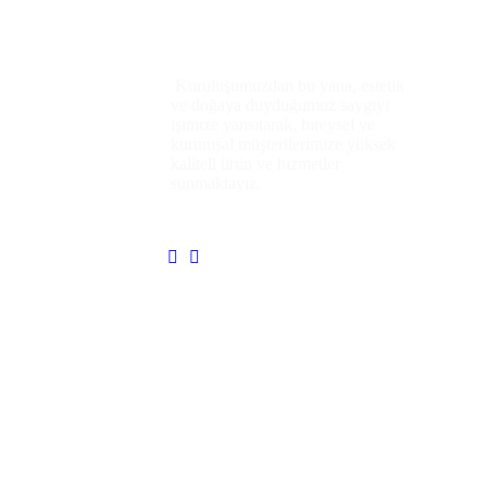
Kısaca
Biz
Kuruluşumuzdan bu yana, estetik
ve doğaya duyduğumuz saygıyı
işimize yansıtarak, bireysel ve
kurumsal müşterilerimize yüksek
kaliteli ürün ve hizmetler
sunmaktayız.