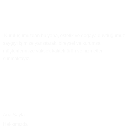
Kısaca
Biz
Kuruluşumuzdan bu yana, estetik ve doğaya duyduğumuz
saygıyı işimize yansıtarak, bireysel ve kurumsal
müşterilerimize yüksek kaliteli ürün ve hizmetler
sunmaktayız.
Ana Menü
Ana Sayfa
Hakkımızda