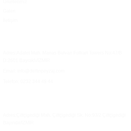
Ürünlerimiz
Galeri
İletişim
Merkez Ofis
Adres:Adalet Mah. Manas Bulvarı Folkart Towers No:47/B
D:2601 Bayraklı/İZMİR
Email: info@delfinpeyzaj.com
Telefon: 0232 344 49 44
Üretim Tesisimiz ve Satış Depo
Adres:Çiftçigediği Mah. Çiftçigediği Sk. No:93/2 Çiftçigediği
Bayındır/İZMİR