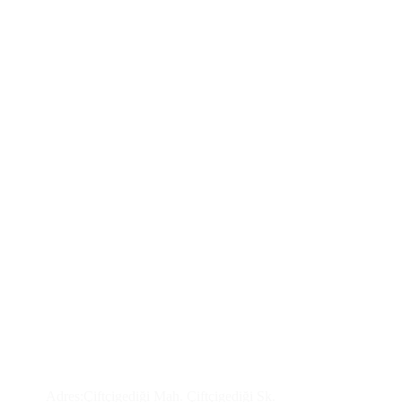
Üretim Tesisimiz ve Satış Depo
Adres:Çiftçigediği Mah. Çiftçigediği Sk.