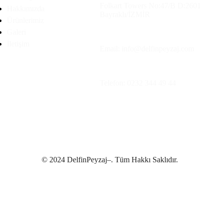
Folkart Towers No:47/B D:2601
Hakkımızda
Bayraklı/İZMİR
Ürünlerimiz
Galeri
İletişim
Email: info@delfinpeyzaj.com
Telefon: 0232 344 49 44
© 2024 DelfinPeyzaj–. Tüm Hakkı Saklıdır.