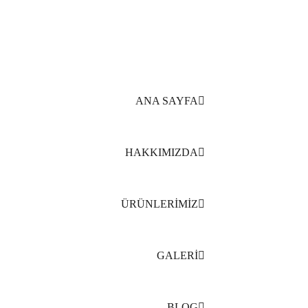
Delfin Peyzaj Web sitesine Hoşgeldiniz
ANA SAYFA
HAKKIMIZDA
ÜRÜNLERİMİZ
GALERİ
BLOG