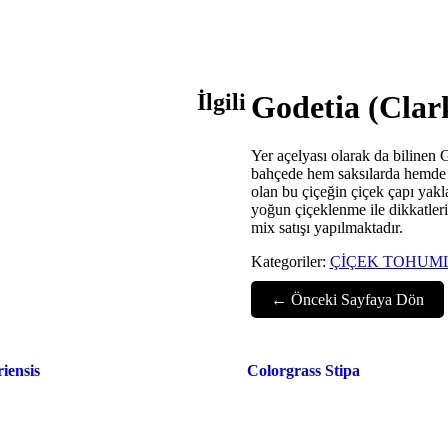
İlgili
Godetia (Clar
Yer açelyası olarak da bilinen 
bahçede hem saksılarda hemde ge
olan bu çiçeğin çiçek çapı yakl
yoğun çiçeklenme ile dikkatleri
mix satışı yapılmaktadır.
Kategoriler:
ÇİÇEK TOHUM
← Önceki Sayfaya Dön
iensis
Colorgrass Stipa