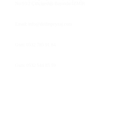
No:93/2 Çiftçigediği Bayındır/İZMİR
Email: info@delfinpeyzaj.com
Gsm: 0532 785 91 84
Gsm: 0532 544 85 59