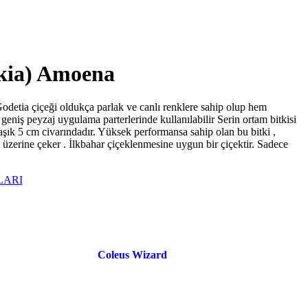
kia) Amoena
Godetia çiçeği oldukça parlak ve canlı renklere sahip olup hem
niş peyzaj uygulama parterlerinde kullanılabilir Serin ortam bitkisi
aşık 5 cm civarındadır. Yüksek performansa sahip olan bu bitki ,
 üzerine çeker . İlkbahar çiçeklenmesine uygun bir çiçektir. Sadece
LARI
Coleus Wizard