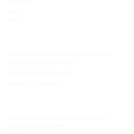
Ürünlerimiz
Galeri
İletişim
Merkez Ofis
Adres:Adalet Mah. Manas Bulvarı Folkart Towers
No:47/B D:2601 Bayraklı/İZMİR
Email: info@delfinpeyzaj.com
Telefon: 0232 344 49 44
Üretim Tesisimiz ve Satış Depo
Adres:Çiftçigediği Mah. Çiftçigediği Sk. No:93/2
Çiftçigediği Bayındır/İZMİR