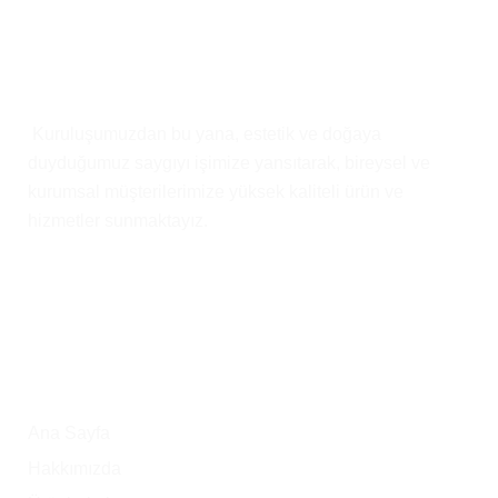
Kısaca
Biz
Kuruluşumuzdan bu yana, estetik ve doğaya
duyduğumuz saygıyı işimize yansıtarak, bireysel ve
kurumsal müşterilerimize yüksek kaliteli ürün ve
hizmetler sunmaktayız.
Ana Menü
Ana Sayfa
Hakkımızda