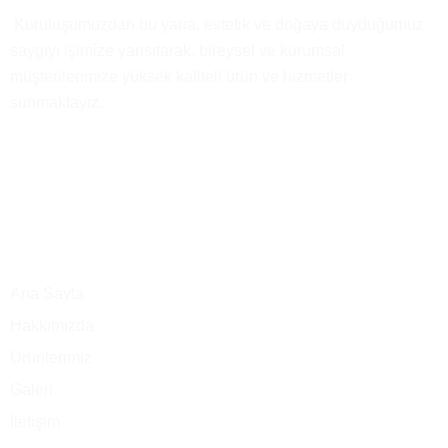
Kısaca
Biz
Kuruluşumuzdan bu yana, estetik ve doğaya duyduğumuz
saygıyı işimize yansıtarak, bireysel ve kurumsal
müşterilerimize yüksek kaliteli ürün ve hizmetler
sunmaktayız.
Ana Menü
Ana Sayfa
Hakkımızda
Ürünlerimiz
Galeri
İletişim