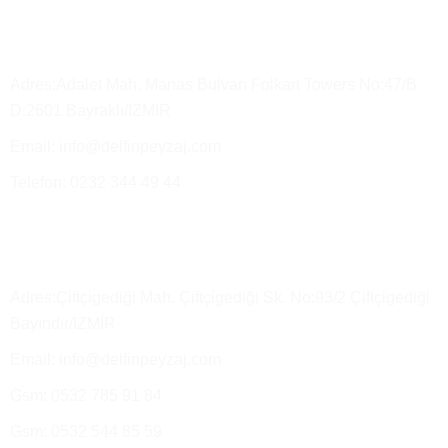
Merkez Ofis
Adres:Adalet Mah. Manas Bulvarı Folkart Towers No:47/B
D:2601 Bayraklı/İZMİR
Email: info@delfinpeyzaj.com
Telefon: 0232 344 49 44
Üretim Tesisimiz ve Satış Depo
Adres:Çiftçigediği Mah. Çiftçigediği Sk. No:93/2 Çiftçigediği
Bayındır/İZMİR
Email: info@delfinpeyzaj.com
Gsm: 0532 785 91 84
Gsm: 0532 544 85 59