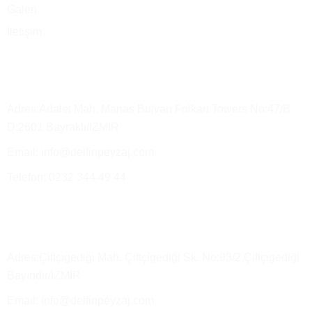
Galeri
İletişim
Merkez Ofis
Adres:Adalet Mah. Manas Bulvarı Folkart Towers No:47/B
D:2601 Bayraklı/İZMİR
Email: info@delfinpeyzaj.com
Telefon: 0232 344 49 44
Üretim Tesisimiz ve Satış Depo
Adres:Çiftçigediği Mah. Çiftçigediği Sk. No:93/2 Çiftçigediği
Bayındır/İZMİR
Email: info@delfinpeyzaj.com