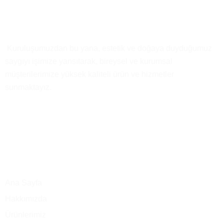
Kısaca
Biz
Kuruluşumuzdan bu yana, estetik ve doğaya duyduğumuz
saygıyı işimize yansıtarak, bireysel ve kurumsal
müşterilerimize yüksek kaliteli ürün ve hizmetler
sunmaktayız.
Ana Menü
Ana Sayfa
Hakkımızda
Ürünlerimiz