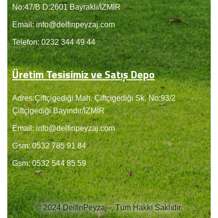
No:47/B D:2601 Bayraklı/İZMİR
Email: info@delfinpeyzaj.com
Telefon: 0232 344 49 44
Üretim Tesisimiz ve Satış Depo
Adres:Çiftçigediği Mah. Çiftçigediği Sk. No:93/2
Çiftçigediği Bayındır/İZMİR
Email: info@delfinpeyzaj.com
Gsm: 0532 785 91 84
Gsm: 0532 544 85 59
© 2024 DelfinPeyzaj–. Tüm Hakkı Saklıdır.