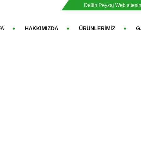
Delfin Peyzaj Web sitesi
FA
HAKKIMIZDA
ÜRÜNLERİMİZ
G
Ranunculus Asiaticus
Ana Sayfa
Ürünler
Ranunculus Asiaticus