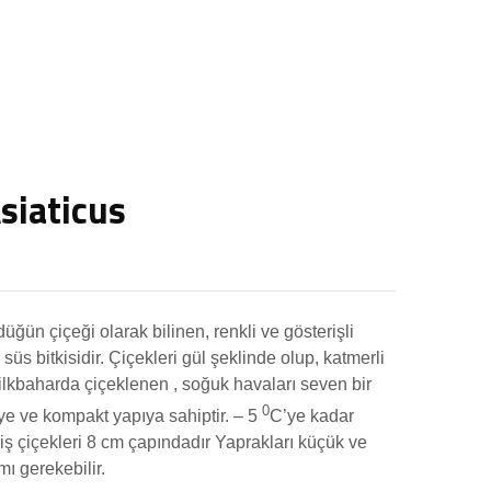
siaticus
üğün çiçeği olarak bilinen, renkli ve gösterişli
 süs bitkisidir. Çiçekleri gül şeklinde olup, katmerli
n ilkbaharda çiçeklenen , soğuk havaları seven bir
0
eye ve kompakt yapıya sahiptir. – 5
C’ye kadar
niş çiçekleri 8 cm çapındadır Yaprakları küçük ve
mı gerekebilir.