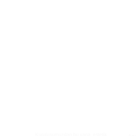
An
Kısaca
Biz
Kuruluşumuzdan bu yana, estetik