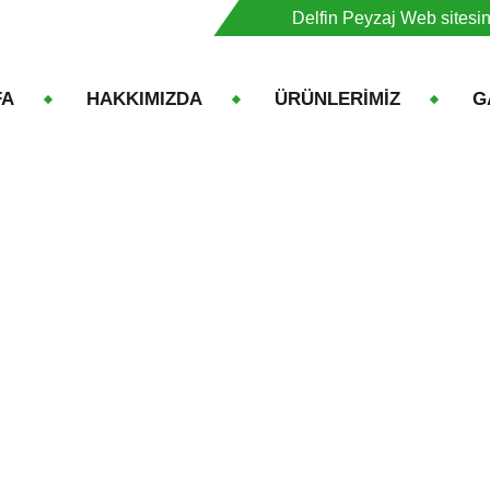
Delfin Peyzaj Web sitesi
FA
HAKKIMIZDA
ÜRÜNLERİMİZ
G
Salvia Greggi
Ana Sayfa
Ürünler
Salvia Greggi