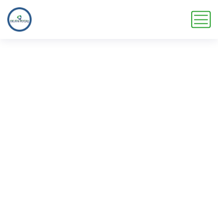
Viyol
Ana Sayfa
Ürünler
Viyol