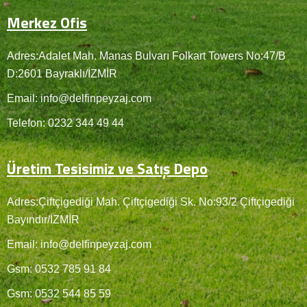
Merkez Ofis
Adres:Adalet Mah. Manas Bulvarı Folkart Towers No:47/B
D:2601 Bayraklı/İZMİR
Email: info@delfinpeyzaj.com
Telefon: 0232 344 49 44
Üretim Tesisimiz ve Satış Depo
Adres:Çiftçigediği Mah. Çiftçigediği Sk. No:93/2 Çiftçigediği
Bayındır/İZMİR
Email: info@delfinpeyzaj.com
Gsm: 0532 785 91 84
Gsm: 0532 544 85 59