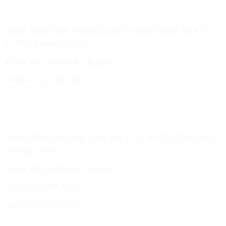
Merkez Ofis
Adres:Adalet Mah. Manas Bulvarı Folkart Towers No:47/B
D:2601 Bayraklı/İZMİR
Email: info@delfinpeyzaj.com
Telefon: 0232 344 49 44
Üretim Tesisimiz ve Satış Depo
Adres:Çiftçigediği Mah. Çiftçigediği Sk. No:93/2 Çiftçigediği
Bayındır/İZMİR
Email: info@delfinpeyzaj.com
Gsm: 0532 785 91 84
Gsm: 0532 544 85 59