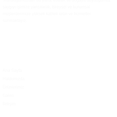
Kuruluşumuzdan bu yana, estetik ve doğaya duyduğumuz
saygıyı işimize yansıtarak, bireysel ve kurumsal
müşterilerimize yüksek kaliteli ürün ve hizmetler
sunmaktayız.
Ana Menü
Ana Sayfa
Hakkımızda
Ürünlerimiz
Galeri
İletişim