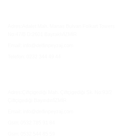
Merkez Ofis
Adres:Adalet Mah. Manas Bulvarı Folkart Towers
No:47/B D:2601 Bayraklı/İZMİR
Email: info@delfinpeyzaj.com
Telefon: 0232 344 49 44
Üretim Tesisimiz ve Satış Depo
Adres:Çiftçigediği Mah. Çiftçigediği Sk. No:93/2
Çiftçigediği Bayındır/İZMİR
Email: info@delfinpeyzaj.com
Gsm: 0532 785 91 84
Gsm: 0532 544 85 59