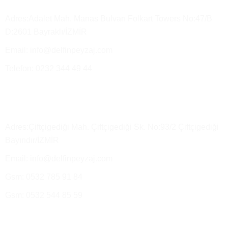
Adres:Adalet Mah. Manas Bulvarı Folkart Towers No:47/B
D:2601 Bayraklı/İZMİR
Email: info@delfinpeyzaj.com
Telefon: 0232 344 49 44
Üretim Tesisimiz ve Satış Depo
Adres:Çiftçigediği Mah. Çiftçigediği Sk. No:93/2 Çiftçigediği
Bayındır/İZMİR
Email: info@delfinpeyzaj.com
Gsm: 0532 785 91 84
Gsm: 0532 544 85 59