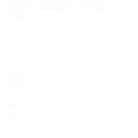
saygıyı işimize yansıtarak, bireysel ve kurumsal
müşterilerimize yüksek kaliteli ürün ve hizmetler
sunmaktayız.
Ana Menü
Ana Sayfa
Hakkımızda
Ürünlerimiz
Galeri
İletişim
Merkez Ofis