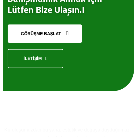
Lütfen Bize Ulaşın.!
GÖRÜŞME BAŞLAT
İLETİŞİM
Kısaca
Biz
Kuruluşumuzdan bu yana, estetik ve doğaya duyduğumuz