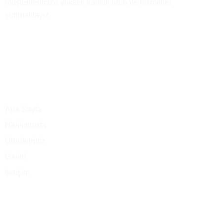
müşterilerimize yüksek kaliteli ürün ve hizmetler
sunmaktayız.
Ana Menü
Ana Sayfa
Hakkımızda
Ürünlerimiz
Galeri
İletişim
Merkez Ofis