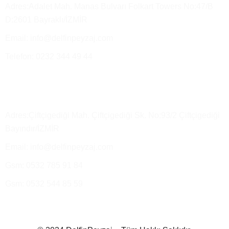
Adres:Adalet Mah. Manas Bulvarı Folkart Towers No:47/B
D:2601 Bayraklı/İZMİR
Email: info@delfinpeyzaj.com
Telefon: 0232 344 49 44
Üretim Tesisimiz ve Satış Depo
Adres:Çiftçigediği Mah. Çiftçigediği Sk. No:93/2 Çiftçigediği
Bayındır/İZMİR
Email: info@delfinpeyzaj.com
Gsm: 0532 785 91 84
Gsm: 0532 544 85 59