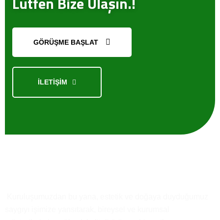
Lütfen Bize Ulaşın.!
GÖRÜŞME BAŞLAT
İLETİŞİM
Kısaca
Biz
Kuruluşumuzdan bu yana, estetik ve doğaya duyduğumuz
saygıyı işimize yansıtarak, bireysel ve kurumsal