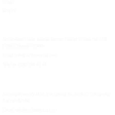
Galeri
İletişim
Merkez Ofis
Adres:Adalet Mah. Manas Bulvarı Folkart Towers No:47/B
D:2601 Bayraklı/İZMİR
Email: info@delfinpeyzaj.com
Telefon: 0232 344 49 44
Üretim Tesisimiz ve Satış Depo
Adres:Çiftçigediği Mah. Çiftçigediği Sk. No:93/2 Çiftçigediği
Bayındır/İZMİR
Email: info@delfinpeyzaj.com