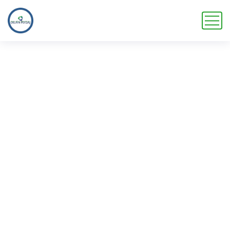
Euonymus Japonicus
Ana Sayfa
Ürünler
Euonymus Japonicus