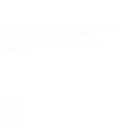
Kısaca
Biz
Kuruluşumuzdan bu yana, estetik ve doğaya duyduğumuz
saygıyı işimize yansıtarak, bireysel ve kurumsal
müşterilerimize yüksek kaliteli ürün ve hizmetler
sunmaktayız.
Ana Menü
Ana Sayfa
Hakkımızda
Ürünlerimiz