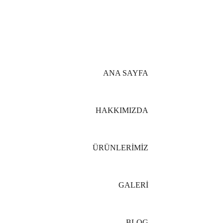
Delfin Peyzaj Web sitesine Hoşgeldiniz
ANA SAYFA
HAKKIMIZDA
ÜRÜNLERİMİZ
GALERİ
BLOG