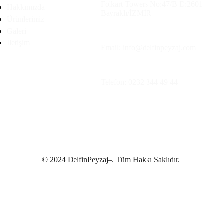
Folkart Towers No:47/B D:2601
Hakkımızda
Bayraklı/İZMİR
Ürünlerimiz
Galeri
İletişim
Email: info@delfinpeyzaj.com
Telefon: 0232 344 49 44
© 2024 DelfinPeyzaj–. Tüm Hakkı Saklıdır.