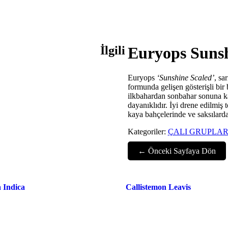
İlgili
Euryops Sunsh
Euryops
‘Sunshine Scaled’
, sa
formunda gelişen gösterişli bir 
ilkbahardan sonbahar sonuna kad
dayanıklıdır. İyi drene edilmiş 
kaya bahçelerinde ve saksılarda 
Kategoriler:
ÇALI GRUPLAR
← Önceki Sayfaya Dön
 Indica
Callistemon Leavis