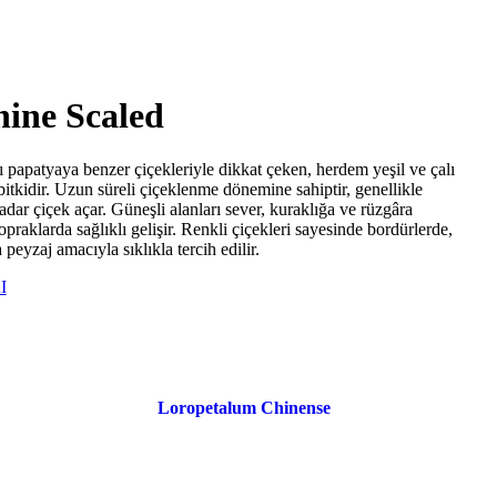
ine Scaled
rı papatyaya benzer çiçekleriyle dikkat çeken, herdem yeşil ve çalı
bitkidir. Uzun süreli çiçeklenme dönemine sahiptir, genellikle
ar çiçek açar. Güneşli alanları sever, kuraklığa ve rüzgâra
topraklarda sağlıklı gelişir. Renkli çiçekleri sayesinde bordürlerde,
peyzaj amacıyla sıklıkla tercih edilir.
I
Loropetalum Chinense