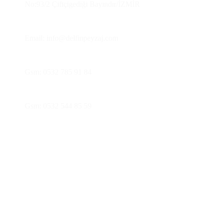
No:93/2 Çiftçigediği Bayındır/İZMİR
Email: info@delfinpeyzaj.com
Gsm: 0532 785 91 84
Gsm: 0532 544 85 59