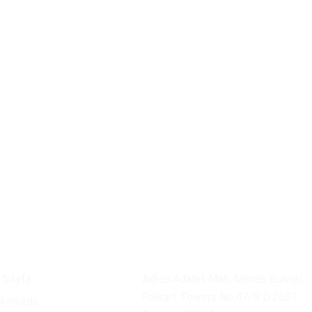
a Menü
Merkez Ofis
 Sayfa
Adres:Adalet Mah. Manas Bulvarı
Folkart Towers No:47/B D:2601
kımızda