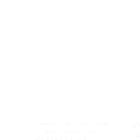
An
Kısaca
Biz
Kuruluşumuzdan bu yana, estetik
Ana
ve doğaya duyduğumuz saygıyı
Hak
işimize yansıtarak, bireysel ve