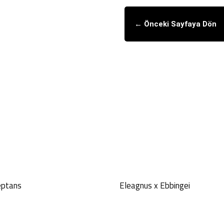
← Önceki Sayfaya Dön
GÖNDER
eptans
Eleagnus x Ebbingei