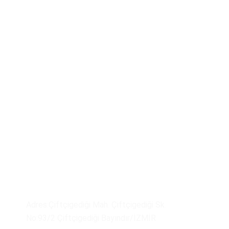
Üretim Tesisimiz ve Satış Depo
Adres:Çiftçigediği Mah. Çiftçigediği Sk.
No:93/2 Çiftçigediği Bayındır/İZMİR