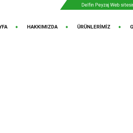
Delfin Peyzaj Web sitesi
YFA
HAKKIMIZDA
ÜRÜNLERİMİZ
G
Gaura Lindheimeri
Gaura Lindheimeri
Ana Sayfa
Ürünler