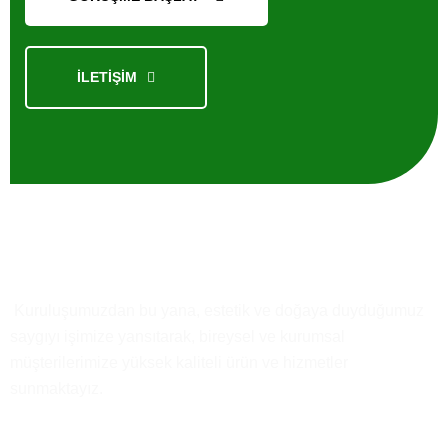
İLETİŞİM
Kısaca
Biz
Kuruluşumuzdan bu yana, estetik ve doğaya duyduğumuz
saygıyı işimize yansıtarak, bireysel ve kurumsal
müşterilerimize yüksek kaliteli ürün ve hizmetler
sunmaktayız.