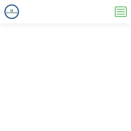
Hydrangea Macrophylla
Ana Sayfa
Ürünler
Hydrangea Macrophylla