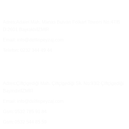
Merkez Ofis
Adres:Adalet Mah. Manas Bulvarı Folkart Towers No:47/B
D:2601 Bayraklı/İZMİR
Email: info@delfinpeyzaj.com
Telefon: 0232 344 49 44
Üretim Tesisimiz ve Satış Depo
Adres:Çiftçigediği Mah. Çiftçigediği Sk. No:93/2 Çiftçigediği
Bayındır/İZMİR
Email: info@delfinpeyzaj.com
Gsm: 0532 785 91 84
Gsm: 0532 544 85 59