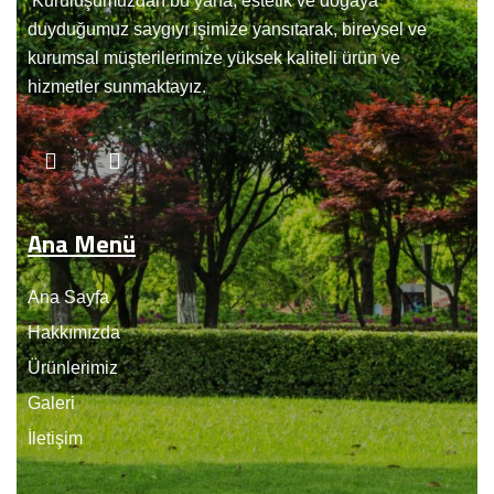
Kuruluşumuzdan bu yana, estetik ve doğaya
duyduğumuz saygıyı işimize yansıtarak, bireysel ve
kurumsal müşterilerimize yüksek kaliteli ürün ve
hizmetler sunmaktayız.
Ana Menü
Ana Sayfa
Hakkımızda
Ürünlerimiz
Galeri
İletişim