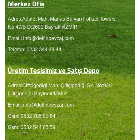
Merkez Ofis
Adres:Adalet Mah. Manas Bulvarı Folkart Towers
No:47/B D:2601 Bayraklı/İZMİR
Email: info@delfinpeyzaj.com
Telefon: 0232 344 49 44
Üretim Tesisimiz ve Satış Depo
Adres:Çiftçigediği Mah. Çiftçigediği Sk. No:93/2
Çiftçigediği Bayındır/İZMİR
Email: info@delfinpeyzaj.com
Gsm: 0532 785 91 84
Gsm: 0532 544 85 59